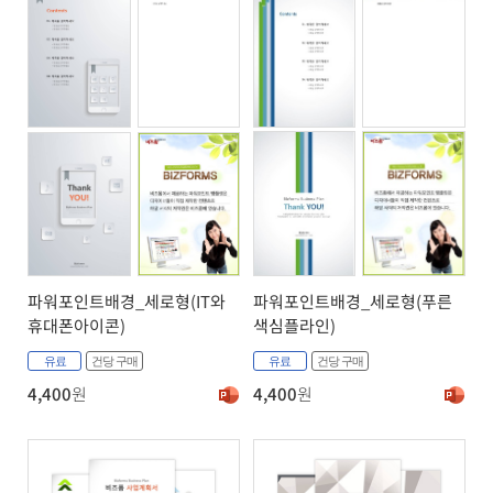
파워포인트배경_세로형(푸른
파워포인트배경_세로형(IT와
색심플라인)
휴대폰아이콘)
유료
건당 구매
유료
건당 구매
4,400
원
4,400
원