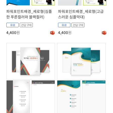
파워포인트배경_세로형(심플
파워포인트배경_세로형(고급
한 푸른컬러와 블랙컬러)
스러운 심플막대)
유료
건당 구매
유료
건당 구매
4,400
원
4,400
원