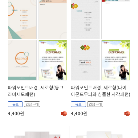
파워포인트배경_세로형(동그
파워포인트배경_세로형(다이
라미세모패턴)
아몬드무늬와 심플한 사각패턴)
유료
건당 구매
유료
건당 구매
4,400
원
4,400
원