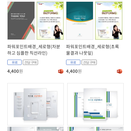
파워포인트배경_세로형(차분
파워포인트배경_세로형(초록
하고 심플한 직선라인)
물결과 나뭇잎)
유료
건당 구매
유료
건당 구매
4,400
원
4,400
원