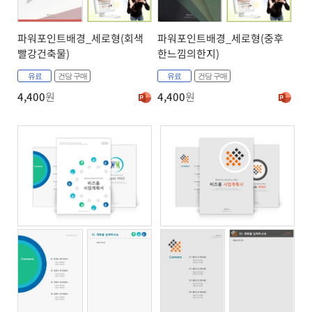
파워포인트배경_세로형(회색
파워포인트배경_세로형(중후
빨강건축물)
한느낌의한지)
유료
건당 구매
유료
건당 구매
4,400
원
4,400
원