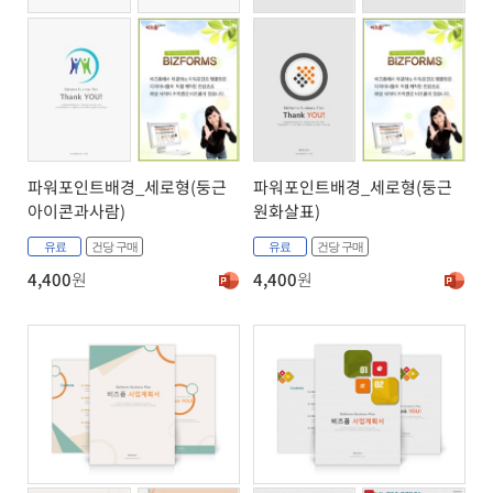
파워포인트배경_세로형(둥근
파워포인트배경_세로형(둥근
아이콘과사람)
원화살표)
유료
건당 구매
유료
건당 구매
4,400
원
4,400
원