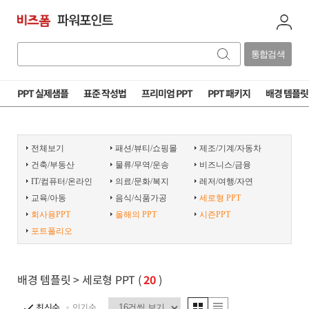
통합검색
PPT 실제샘플
표준 작성법
프리미엄 PPT
PPT 패키지
배경 템플릿
전체보기
패션/뷰티/쇼핑몰
제조/기계/자동차
건축/부동산
물류/무역/운송
비즈니스/금융
IT/컴퓨터/온라인
의료/문화/복지
레저/여행/자연
교육/아동
음식/식품가공
세로형 PPT
회사용PPT
올해의 PPT
시즌PPT
포트폴리오
배경 템플릿
> 세로형 PPT (
20
)
최신순
인기순