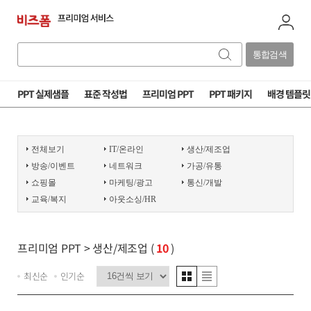
통합검색
PPT 실제샘플
표준 작성법
프리미엄 PPT
PPT 패키지
배경 템플릿
전체보기
IT/온라인
생산/제조업
방송/이벤트
네트워크
가공/유통
쇼핑몰
마케팅/광고
통신/개발
교육/복지
아웃소싱/HR
프리미엄 PPT
> 생산/제조업 (
10
)
최신순
인기순