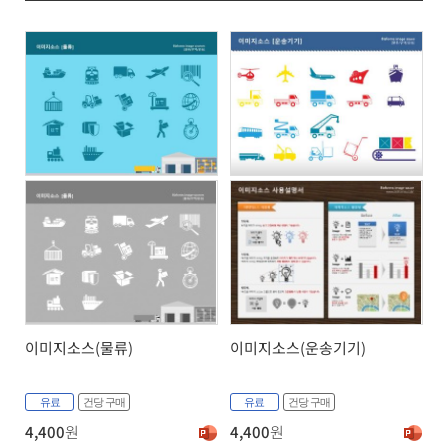
이미지소스(물류)
이미지소스(운송기기)
유료
건당 구매
유료
건당 구매
4,400
원
4,400
원