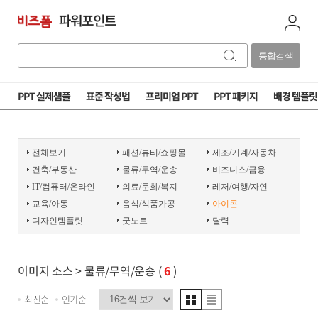
통합검색
PPT 실제샘플
표준 작성법
프리미엄 PPT
PPT 패키지
배경 템플릿
전체보기
패션/뷰티/쇼핑몰
제조/기계/자동차
건축/부동산
물류/무역/운송
비즈니스/금융
IT/컴퓨터/온라인
의료/문화/복지
레저/여행/자연
교육/아동
음식/식품가공
아이콘
디자인템플릿
굿노트
달력
이미지 소스
> 물류/무역/운송 (
6
)
최신순
인기순