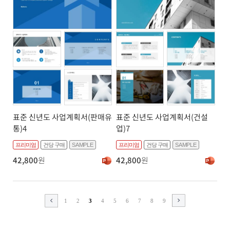
표준 신년도 사업계획서(판매유
표준 신년도 사업계획서(건설
통)4
업)7
프리미엄
건당 구매
SAMPLE
프리미엄
건당 구매
SAMPLE
42,800
원
42,800
원
1
2
3
4
5
6
7
8
9