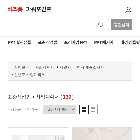
통합검색
PPT 실제샘플
표준 작성법
프리미엄 PPT
PPT 패키지
배경 템플릿
전체보기
사업계획서
제안서
회사/제품소개서
신년도 사업계획서
표준작성법
> 사업계획서 (
129
)
최신순
인기순