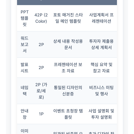
PPT
42P (2
포토 매거진 스타
사업계획서 프
템플
Color)
일 메인 템플릿
레젠테이션
릿
워드
상세 내용 작성용
투자자 제출용
보고
2P
문서
상세 계획서
서
발표
프레젠테이션 보
핵심 요약 및
2P
시트
조 자료
참고 자료
2P (가
네임
통일된 디자인의
비즈니스 미팅
로/세
택
신분증
및 행사
로)
안내
이벤트 초청장 템
사업 설명회 및
1P
장
플릿
투자 설명회
이미
일관된 비주얼 요
추가 디자인 작