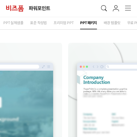
파워포인트
PPT
실제샘플
표준 작성법
프리미엄
PPT
PPT
패키지
배경 템플릿
무료
P