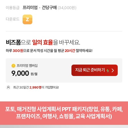
프리미엄
건당구매
이용등급
(34,000원)
다운로드
비즈폼
으로
일의 효율
을 바꾸세요.
하루
300
원
으로 문서 작성 시간을 월 평균
20시간
절약하세요!
프리미엄 멤버십
지금 퇴근 준비하기
9,000
원/월
최근
30일
간
2,990명
이 가입했어요!
현
포토, 매거진형 사업계획서 PPT 패키지(창업, 유통, 카페,
프랜차이즈, 여행사, 쇼핑몰, 교육 사업계획서)