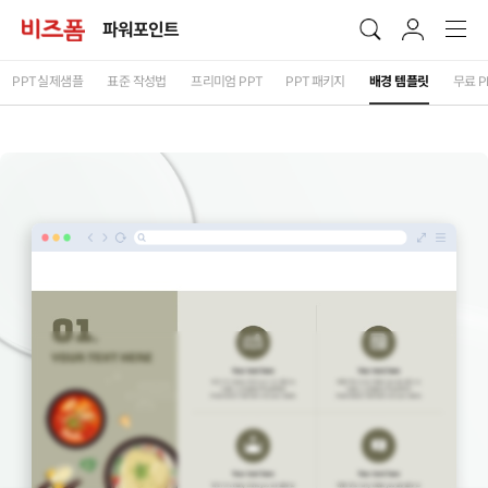
파워포인트
PPT
실제샘플
표준 작성법
프리미엄
PPT
PPT
패키지
배경 템플릿
무료
P