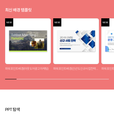
최신 배경 템플릿
파워포인트배경(아웃도어광고마케팅)
파워포인트배경(신년도신규사업전략제안서)
파워포인트
PPT 탐색