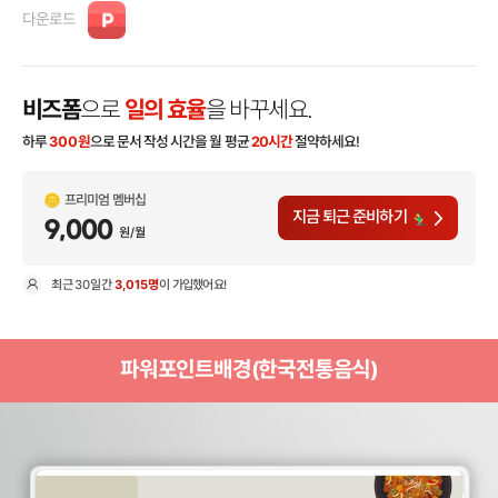
다운로드
비즈폼
으로
일의 효율
을 바꾸세요.
하루
300
원
으로 문서 작성 시간을 월 평균
20시간
절약하세요!
프리미엄 멤버십
지금 퇴근 준비하기
9,000
원/월
최근
30일
간
3,015명
이 가입했어요!
현
파워포인트배경(한국전통음식)