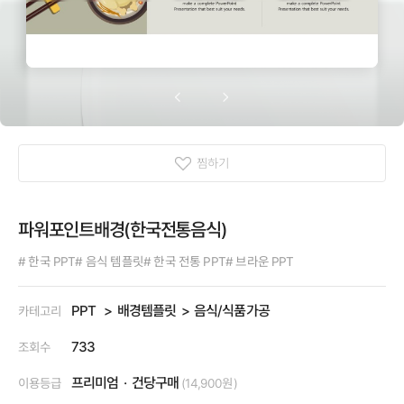
찜하기
파워포인트배경(한국전통음식)
# 한국 PPT
# 음식 템플릿
# 한국 전통 PPT
# 브라운 PPT
PPT
배경템플릿
음식/식품가공
카테고리
733
조회수
프리미엄
건당구매
이용등급
(14,900원)