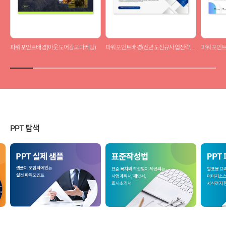
파워포인트배경(아웃도어광고마케팅)
파워포인트배경(신년도신규사업전략제안서)
파워포인트
PPT 탐색