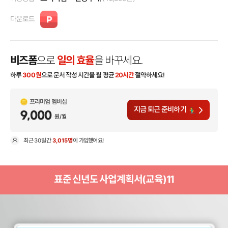
다운로드
비즈폼
으로
일의 효율
을 바꾸세요.
하루
300
원
으로 문서 작성 시간을 월 평균
20시간
절약하세요!
프리미엄 멤버십
지금 퇴근 준비하기
9,000
원/월
최근
30일
간
3,015명
이 가입했어요!
현
표준 신년도 사업계획서(교육)11