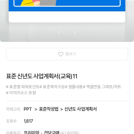
찜하기
표준 신년도 사업계획서(교육)11
# 표준형 파워포인트
# 표준목차구성
# 샘플내용
# 엑셀연동 그래프/차트
# 이미지소스 포함
PPT
표준작성법
신년도 사업계획서
카테고리
1,817
조회수
프리미엄
건당구매
이용등급
(42,800원)