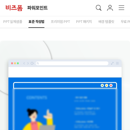
파워포인트
PPT
실제샘플
표준 작성법
프리미엄
PPT
PPT
패키지
배경 템플릿
무료
P