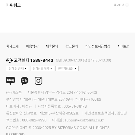
파워링크
광고신청
회사소개
이용약관
제휴문의
광고문의
개인정보취급방침
사이트맵
고객센터 1588-8443
평일 09:30-17:30 (점심 12:30-13:30)
전화 전 클릭!
전화상담 예약
원격지원요청
(주)비즈폼
서울특별시 강남구 역삼로 204 (역삼동) 604호
부산광역시 해운대구 해운대해변로 257 (우동, 하버타운) 1601호
대표이사 : 이선규
사업자등록번호 : 605-81-38178
통신판매업 신고번호 : 제2015-부산해운-0582호
개인정보보호책임자 : 김민경
팩스번호 : 080-082-4990
이메일 : support@bizforms.co.kr
COPYRIGHT © 2000-2025 BY BIZFORMS.CO.KR ALL RIGHTS
RESERVED