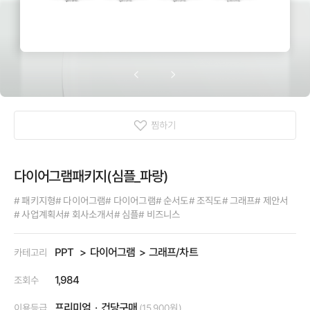
찜하기
다이어그램패키지(심플_파랑)
# 패키지형
# 다이어그램
# 다이어그램
# 순서도
# 조직도
# 그래프
# 제안서
# 사업계획서
# 회사소개서
# 심플
# 비즈니스
PPT
다이어그램
그래프/차트
카테고리
1,984
조회수
프리미엄
건당구매
이용등급
(15,900원)