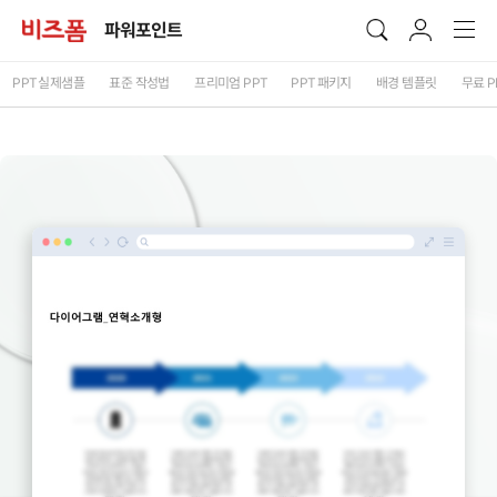
파워포인트
PPT
실제샘플
표준 작성법
프리미엄
PPT
PPT
패키지
배경 템플릿
무료
P