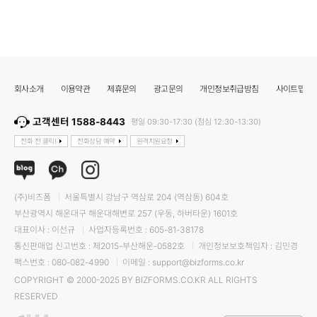
회사소개
이용약관
제휴문의
광고문의
개인정보취급방침
사이트맵
고객센터 1588-8443
평일 09:30-17:30 (점심 12:30-13:30)
전화 전 클릭!
전화상담 예약
원격지원요청
(주)비즈폼
서울특별시 강남구 역삼로 204 (역삼동) 604호
부산광역시 해운대구 해운대해변로 257 (우동, 하버타운) 1601호
대표이사 : 이선규
사업자등록번호 : 605-81-38178
통신판매업 신고번호 : 제2015-부산해운-0582호
개인정보보호책임자 : 김민경
팩스번호 : 080-082-4990
이메일 : support@bizforms.co.kr
COPYRIGHT © 2000-2025 BY BIZFORMS.CO.KR ALL RIGHTS
RESERVED