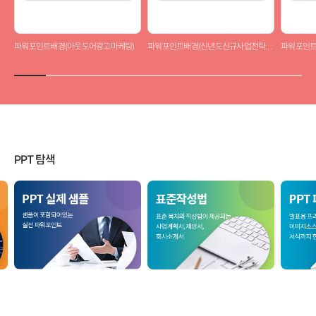
파워포인트배경(아웃도어광고마케팅)
파워포인트배경(신년도신규사업전략제안서)
파워포인트
PPT 탐색