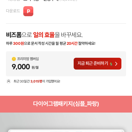
다운로드
비즈폼
으로
일의 효율
을 바꾸세요.
하루
300
원
으로 문서 작성 시간을 월 평균
20시간
절약하세요!
프리미엄 멤버십
지금 퇴근 준비하기
9,000
원/월
최근
30일
간
3,015명
이 가입했어요!
현
다이어그램패키지(심플_파랑)