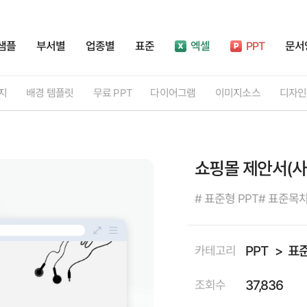
샘플
부서별
업종별
표준
엑셀
PPT
문서
지
배경 템플릿
무료
PPT
다이어그램
이미지소스
디자인
쇼핑몰 제안서(사
# 표준형 PPT
# 표준목
PPT
표
카테고리
37,836
조회수