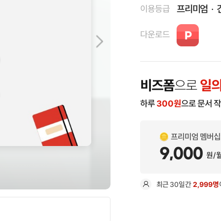
프리미엄
이용등급
다운로드
비즈폼
으로
일의
하루
300
원
으로 문서 
프리미엄 멤버십
9,000
원/
최근
30일
간
2,999명