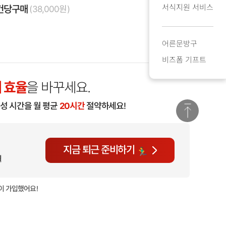
서식지원 서비스
건당구매
(38,000원)
어른문방구
비즈폼 기프트
 효율
을 바꾸세요.
작성 시간을 월 평균
20시간
절약하세요!
지금 퇴근 준비하기
월
이 가입했어요!
현재
1,011