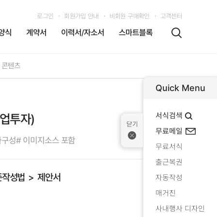
로그인
회원가입 안내
비회원 구매확인
고객센터
양식
계약서
이력서/자소서
스마트블록
 콘텐츠
Quick Menu
서식검색
업투자)
무료메일
차구성
# 이미지소스 포함
무료서식
출근복권
준작성법
제안서
자동작성
매거진
사내행사 디자인